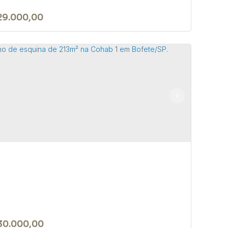
29.000,00
sa no bairro do São Roque Novo -
fete-SP
JOÃO BIAGIONI PIO
,
N°:
159
,
Centro
,
Bofete
,
São Paulo
,
l
1
2
300m²
30.000,00