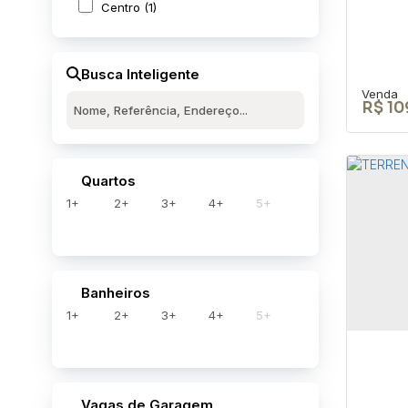
Centro (1)
Busca Inteligente
R$
10
Quartos
1+
2+
3+
4+
5+
Cas
Nov
RUA J
Banheiros
Brasil
1+
2+
3+
4+
5+
4
Vagas de Garagem