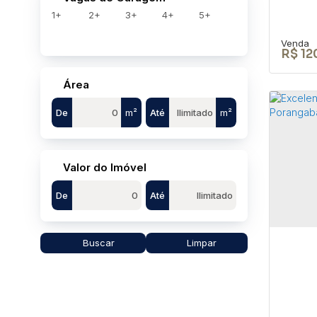
1+
2+
3+
4+
5+
R$
12
Área
De
m²
Até
m²
TER
BOF
Valor do Imóvel
CEP: 
De
Até
São P
280
Buscar
Limpar