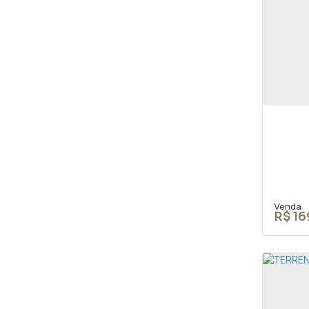
TER
URB
CEP: 
São P
105
R$
16
Ter