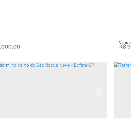
.000,00
R$
9
RENO EM BOFETE-SP DE 2.700 m²
Te
EA URBANA
Ca
18590-049
,
Rua Nove de Julho
,
N°:
345
,
Centro
,
Bofete
,
CEP:
aulo
,
Brasil
Brasi
0m²
30