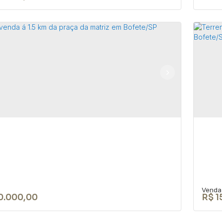
RENO DE 1050 M² NA CIDADE DE
Te
Co
18590-049
,
Rua Nove de Julho
,
N°:
345
,
Centro
,
Bofete
,
CEP:
aulo
,
Brasil
213
0m²
0.000,00
R$
1