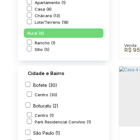
Apartamento (1)
Casa (8)
Chácara (13)
Lote/Terreno (18)
Rural (6)
Rancho (1)
Sítio (5)
R$
95
Cidade e Bairro
Bofete (30)
TER
Centro (30)
ÁR
Botucatu (2)
CEP: 
São P
Centro (1)
Park Residencial Convívio (1)
280
São Paulo (1)