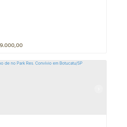
9.000,00
rreno de 300m² no Jardim Santa
tarina, em Bofete/SP
 18590-156
,
Rua Brusque
,
N°:
142
,
Bofete
,
São Paulo
,
l
0m²