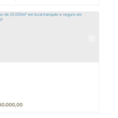
rreno de esquina de 213m² na
hab 1 em Bofete/SP.
 18590-000
,
Bofete
,
São Paulo
,
Brasil
 ~ 21307m²
50.000,00