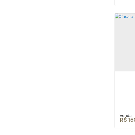
TER
CEP: 
São P
105
R$
15