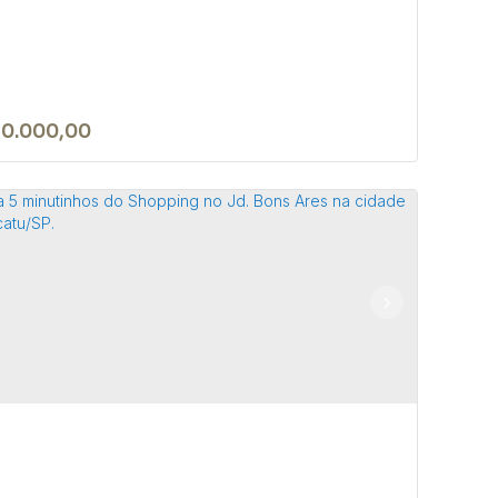
10.000,00
rreno de no Park Res. Convívio em
tucatu/SP
 18605-258
,
Avenida das Hortências
,
Park Residencial
ívio
,
Botucatu
,
São Paulo
,
Brasil
7m²