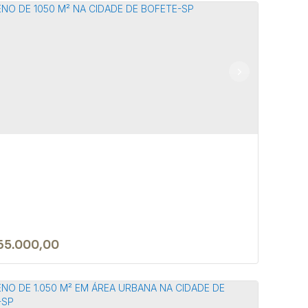
rreno de 20.000m² em local
anquilo e seguro em Bofete/SP
 18590-000
,
Rua João Biagioni Pio
,
N°:
159
,
Centro
,
te
,
São Paulo
,
Brasil
000m²
65.000,00