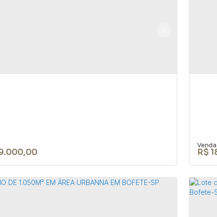
RENO DE 1050 M² EM ÁREA
TE
ANA EM BOFETE-SP
BO
18590-049
,
Rua Nove de Julho
,
N°:
345
,
Centro
,
Bofete
,
CEP:
aulo
,
Brasil
São 
0m²
10
9.000,00
R$
1
reno de 20.000m² no Loteamento
TE