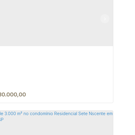
RRENO DE 1050 M² NA CIDADE DE
FETE-SP
 18590-049
,
Rua Nove de Julho
,
N°:
345
,
Centro
,
Bofete
,
Paulo
,
Brasil
50m²
80.000,00
RRENO DE 1.050 M² EM ÁREA