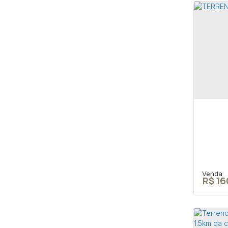
Cas
mat
CEP: 
São P
2
R$
16