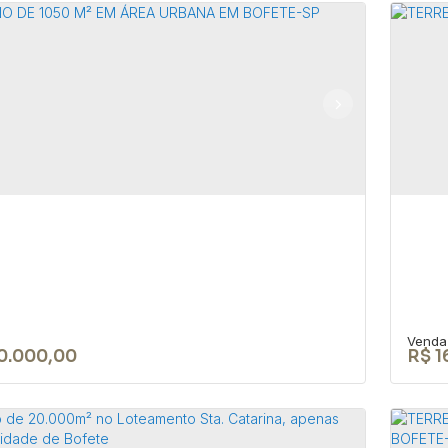
a à venda á 1.5 km da praça da
Te
riz em Bofete/SP
tr
18590-000
,
JOÃO BIAGIONI PIO
,
N°:
159
,
Centro
,
Bofete
,
CEP:
aulo
,
Brasil
Bofe
1
1
125m²
20
0.000,00
R$
1