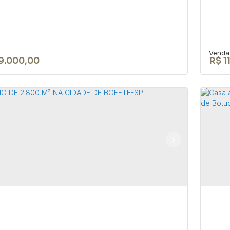
9.000,00
R$
1
a 4 dorm. no bairro do São Roque
Te
o - Bofete-SP
Bo
OÃO BIAGIONI PIO
,
N°:
159
,
Centro
,
Bofete
,
São Paulo
,
CEP:
Conv
1
300m²
24