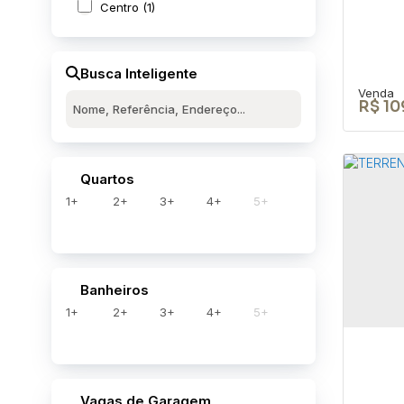
Centro (1)
Busca Inteligente
R$
10
Quartos
1+
2+
3+
4+
5+
Cas
Nov
RUA J
Banheiros
Brasil
1+
2+
3+
4+
5+
4
Vagas de Garagem