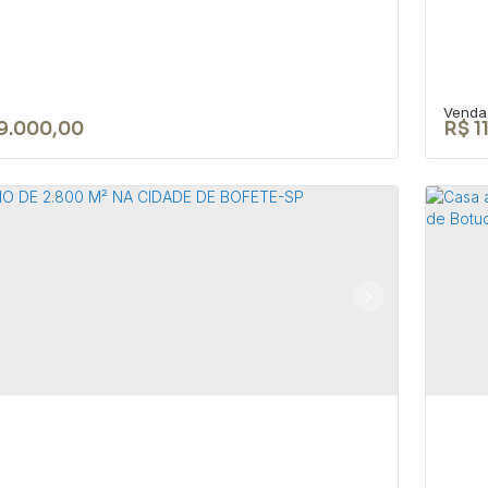
9.000,00
R$
1
a 4 dorm. no bairro do São Roque
Te
o - Bofete-SP
Bo
OÃO BIAGIONI PIO
,
N°:
159
,
Centro
,
Bofete
,
São Paulo
,
CEP:
Conv
1
300m²
24