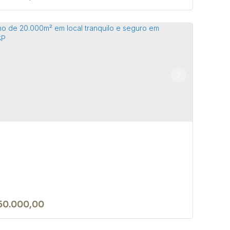
rreno de esquina de 213m² na
hab 1 em Bofete/SP.
 18590-000
,
Bofete
,
São Paulo
,
Brasil
 ~ 21307m²
50.000,00