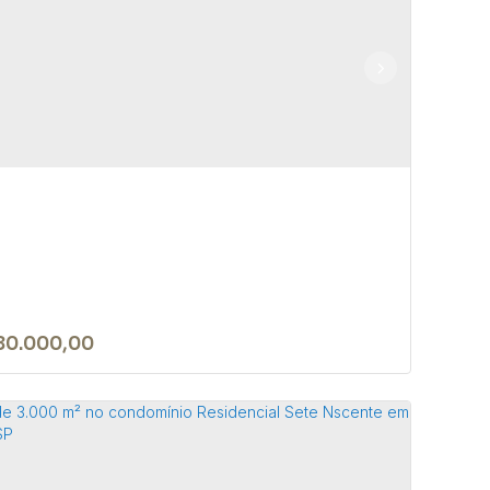
RRENO DE 1050 M² NA CIDADE DE
FETE-SP
 18590-049
,
Rua Nove de Julho
,
N°:
345
,
Centro
,
Bofete
,
Paulo
,
Brasil
50m²
80.000,00
RRENO DE 1.050 M² EM ÁREA