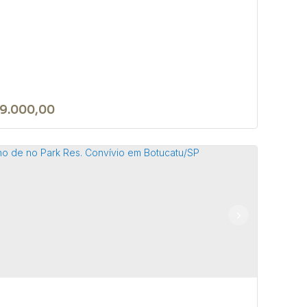
9.000,00
rreno de 300m² no Jardim Santa
tarina, em Bofete/SP
 18590-156
,
Rua Brusque
,
N°:
142
,
Bofete
,
São Paulo
,
l
0m²