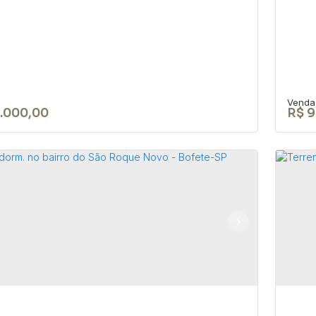
.000,00
R$
9
RENO EM BOFETE-SP DE 2.700 m²
Te
EA URBANA
Ca
18590-049
,
Rua Nove de Julho
,
N°:
345
,
Centro
,
Bofete
,
CEP:
aulo
,
Brasil
Brasi
0m²
30