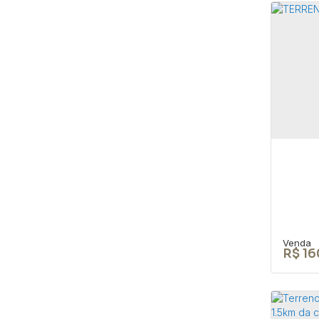
Cas
mat
CEP: 
São P
2
R$
16