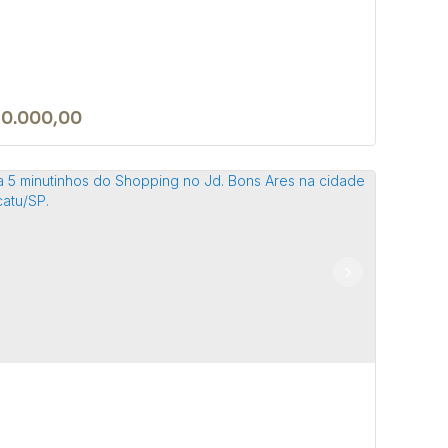
10.000,00
rreno de no Park Res. Convívio em
tucatu/SP
 18605-258
,
Avenida das Hortências
,
Park Residencial
ívio
,
Botucatu
,
São Paulo
,
Brasil
7m²