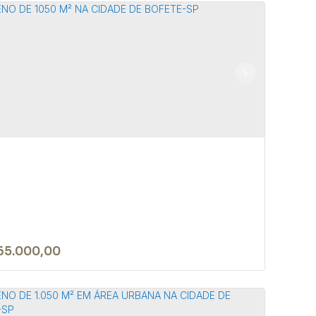
rreno de 20.000m² em local
anquilo e seguro em Bofete/SP
 18590-000
,
Rua João Biagioni Pio
,
N°:
159
,
Centro
,
te
,
São Paulo
,
Brasil
000m²
65.000,00