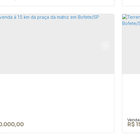
RENO DE 1050 M² NA CIDADE DE
Te
Co
18590-049
,
Rua Nove de Julho
,
N°:
345
,
Centro
,
Bofete
,
CEP:
aulo
,
Brasil
213
0m²
0.000,00
R$
1