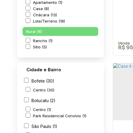
Apartamento (1)
Casa (8)
Chácara (13)
Lote/Terreno (18)
Rural (6)
Rancho (1)
Sítio (5)
R$
95
Cidade e Bairro
Bofete (30)
TER
Centro (30)
ÁR
Botucatu (2)
CEP: 
São P
Centro (1)
Park Residencial Convívio (1)
280
São Paulo (1)