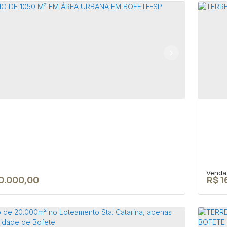
a à venda á 1.5 km da praça da
Te
riz em Bofete/SP
tr
18590-000
,
JOÃO BIAGIONI PIO
,
N°:
159
,
Centro
,
Bofete
,
CEP:
aulo
,
Brasil
Bofe
1
1
125m²
20
0.000,00
R$
1