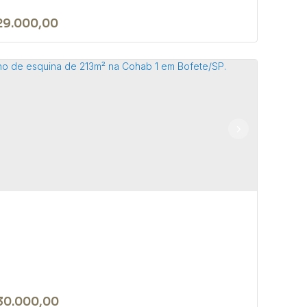
29.000,00
sa no bairro do São Roque Novo -
fete-SP
JOÃO BIAGIONI PIO
,
N°:
159
,
Centro
,
Bofete
,
São Paulo
,
l
1
2
300m²
30.000,00