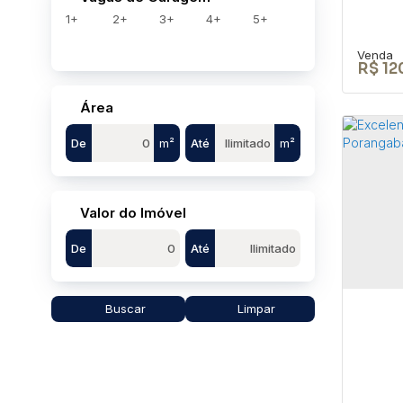
1+
2+
3+
4+
5+
R$
12
Área
De
m²
Até
m²
TER
BOF
Valor do Imóvel
CEP: 
De
Até
São P
280
Buscar
Limpar