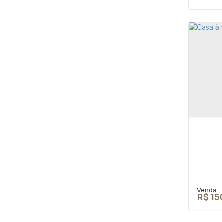
TER
CEP: 
São P
105
R$
15