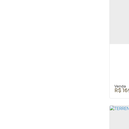
TER
URB
CEP: 
São P
105
R$
16
Ter