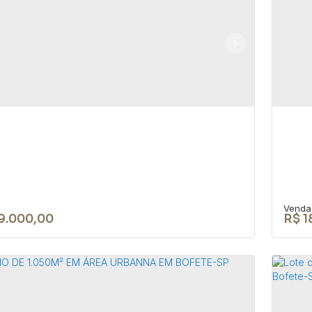
RENO DE 1050 M² EM ÁREA
TE
ANA EM BOFETE-SP
BO
18590-049
,
Rua Nove de Julho
,
N°:
345
,
Centro
,
Bofete
,
CEP:
aulo
,
Brasil
São 
0m²
10
9.000,00
R$
1
reno de 20.000m² no Loteamento
TE