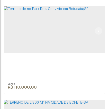
Casa 4 dorm. no bairro do São Roque Novo -
Bofete-SP
RUA JOÃO BIAGIONI PIO
,
N°:
159
,
Centro
,
Bofete
,
São Paulo
,
Brasil
4
1
300m²
R$
110.000,00