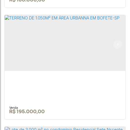
R$
180.000,00
TERRENO DE 1.050 M² EM ÁREA URBANA NA
CIDADE DE BOFETE-SP
CEP: 18590-049
,
Rua Nove de Julho
,
N°:
345
,
Centro
,
Bofete
,
São Paulo
,
Brasil
1050m²
R$
195.000,00