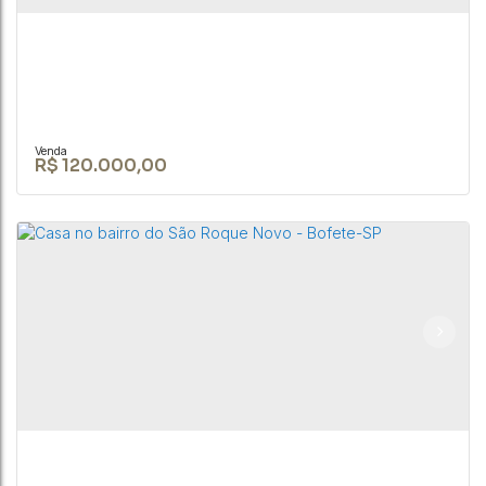
1
1
400 ~ 395000m²
R$
120.000,00
Excelente Terreno com nascente D`água de
13.000m² – em Porangaba/SP, à 500m da rodovia.
CEP: 18590-009
,
Rua João Biagione Pio
,
N°:
159
,
Centro
,
Bofete
,
São
Paulo
,
Brasil
13000m²