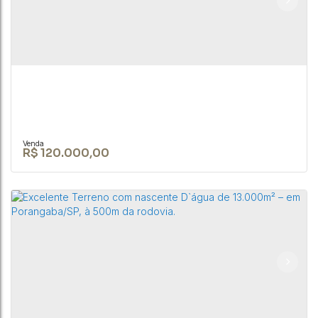
CEP: 18590-049
,
Rua Nove de Julho
,
N°:
345
,
Centro
,
Bofete
,
São Paulo
,
Brasil
2800m²
R$
120.000,00
Casa a 5 minutinhos do Shopping no Jd. Bons
Ares na cidade de Botucatu/SP.
CEP: 18590-000
,
Botucatu
,
São Paulo
,
Brasil