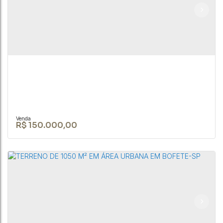
Casa à venda á 1.5 km da praça da matriz em
Bofete/SP
CEP: 18590-000
,
JOÃO BIAGIONI PIO
,
N°:
159
,
Centro
,
Bofete
,
São Paulo
,
Brasil
2
1
1
125m²
R$
150.000,00
Terreno de 20.000m² em local tranquilo e
seguro em Bofete/SP
CEP: 18590-000
,
Rua João Biagioni Pio
,
N°:
159
,
Centro
,
Bofete
,
São