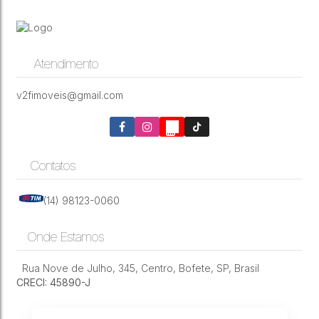
Lote de 3.000 m² no condomínio Residencial
Sete Nscente em Bofete-SP
JOÃO BIAGIONI PIO
,
N°:
159
,
Centro
,
Bofete
,
São Paulo
,
Brasil
Atendimento
3000m²
v2fimoveis@gmail.com
Contatos
(14) 98123-0060
Onde Estamos
Rua Nove de Julho
,
345
,
Centro
,
Bofete
,
SP
,
Brasil
CRECI: 45890-J