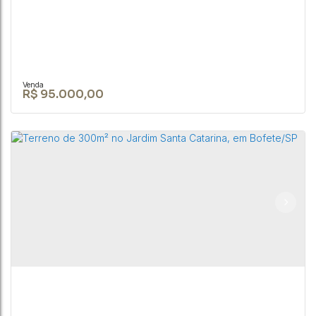
R$
95.000,00
TERRENO EM BOFETE-SP DE 2.700 m² ÁREA
URBANA
CEP: 18590-049
,
Rua Nove de Julho
,
N°:
345
,
Centro
,
Bofete
,
São Paulo
,
Brasil
2800m²