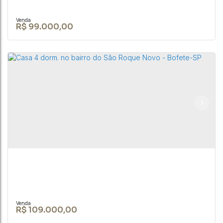
R$
99.000,00
Terreno de 300m² no Jardim Santa Catarina, em
Bofete/SP
CEP: 18590-156
,
Rua Brusque
,
N°:
142
,
Bofete
,
São Paulo
,
Brasil
300m²
R$
109.000,00