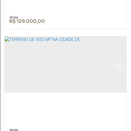
R$
129.000,00
Casa no bairro do São Roque Novo - Bofete-SP
RUA JOÃO BIAGIONI PIO
,
N°:
159
,
Centro
,
Bofete
,
São Paulo
,
Brasil
2
1
2
300m²