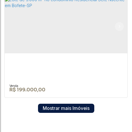
TERRENO DE 1.050M² EM ÁREA URBANNA EM
BOFETE-SP
CEP: 18590-049
,
Rua Nove de Julho
,
N°:
345
,
Centro
,
Bofete
,
São Paulo
,
Brasil
1050m²
R$
199.000,00
Mostrar mais Imóveis