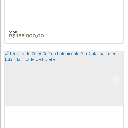
R$
165.000,00
TERRENO DE 1050 M² NA CIDADE DE BOFETE-SP
CEP: 18590-049
,
Rua Nove de Julho
,
N°:
345
,
Centro
,
Bofete
,
São Paulo
,
Brasil
1050m²