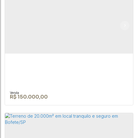
Terreno de esquina de 213m² na Cohab 1 em
Bofete/SP.
CEP: 18590-000
,
Bofete
,
São Paulo
,
Brasil
213 ~ 21307m²
R$
150.000,00