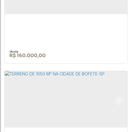
Paulo
,
Brasil
20000m²
R$
160.000,00
TERRENO DE 1050 M² EM ÁREA URBANA EM
BOFETE-SP
CEP: 18590-049
,
Rua Nove de Julho
,
N°:
345
,
Centro
,
Bofete
,
São Paulo
,
Brasil
1050m²