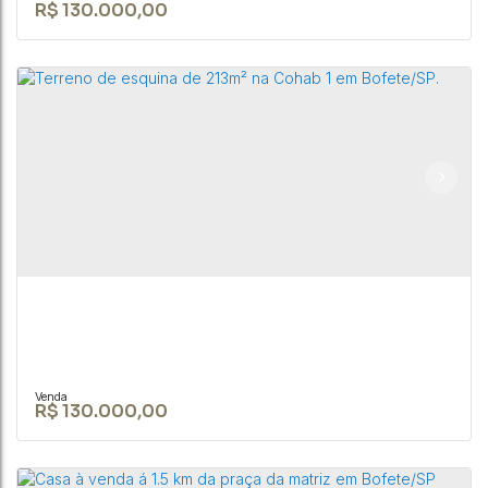
R$
130.000,00
TERRENO DE 1050 M² NA CIDADE DE
CEP: 18590-049
,
Rua Nove de Julho
,
N°:
345
,
Centro
,
Bofete
,
São Paulo
,
Brasil
1050m²
R$
130.000,00