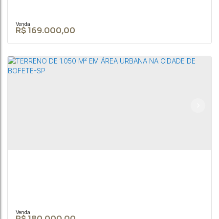
R$
169.000,00
Terreno de 20.000m² no Loteamento Sta.
Catarina, apenas 1.5km da cidade de Bofete
CEP: 18590-000
,
Rua João Biagioni Pio
,
N°:
159
,
Centro
,
Bofete
,
São
Paulo
,
Brasil
20000m²