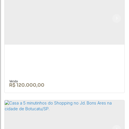
Terreno de no Park Res. Convívio em
Botucatu/SP
CEP: 18605-258
,
Avenida das Hortências
,
Park Residencial Convívio
,
Botucatu
,
São Paulo
,
Brasil
247m²
R$
120.000,00
TERRENO DE 2.800 M² NA CIDADE DE BOFETE-SP