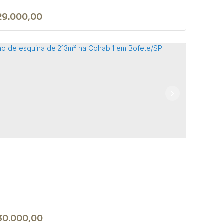
29.000,00
sa no bairro do São Roque Novo -
fete-SP
JOÃO BIAGIONI PIO
,
N°:
159
,
Centro
,
Bofete
,
São Paulo
,
l
1
2
300m²
30.000,00