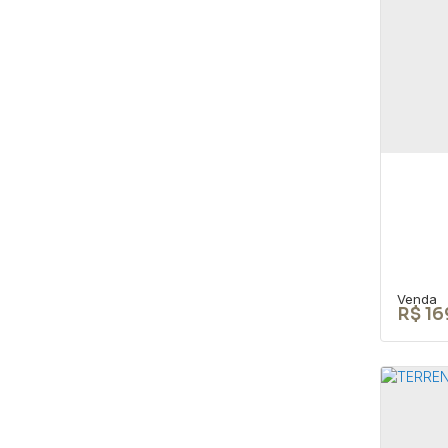
TER
URB
CEP: 
São P
105
R$
16
Ter