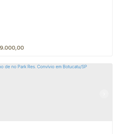
9.000,00
rreno de 300m² no Jardim Santa
tarina, em Bofete/SP
 18590-156
,
Rua Brusque
,
N°:
142
,
Bofete
,
São Paulo
,
l
0m²