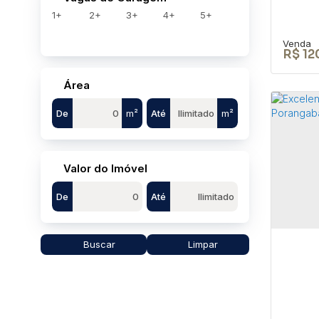
1+
2+
3+
4+
5+
R$
12
Área
De
m²
Até
m²
TER
BOF
Valor do Imóvel
CEP: 
De
Até
São P
280
Buscar
Limpar