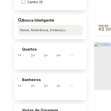
Centro (1)
Busca Inteligente
R$
10
Quartos
1+
2+
3+
4+
5+
Cas
Nov
RUA J
Banheiros
Brasil
1+
2+
3+
4+
5+
4
Vagas de Garagem