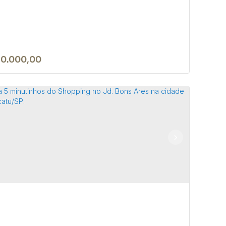
10.000,00
rreno de no Park Res. Convívio em
tucatu/SP
 18605-258
,
Avenida das Hortências
,
Park Residencial
ívio
,
Botucatu
,
São Paulo
,
Brasil
7m²