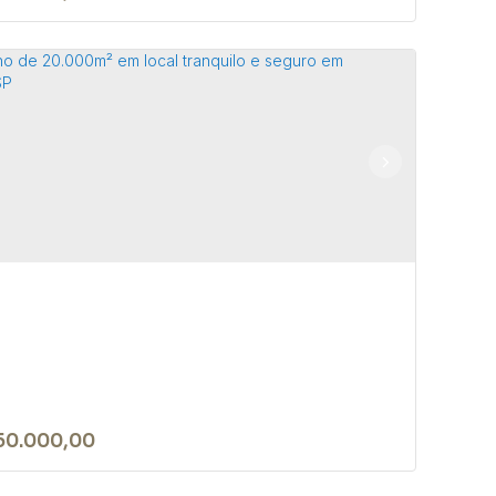
rreno de esquina de 213m² na
hab 1 em Bofete/SP.
 18590-000
,
Bofete
,
São Paulo
,
Brasil
 ~ 21307m²
50.000,00