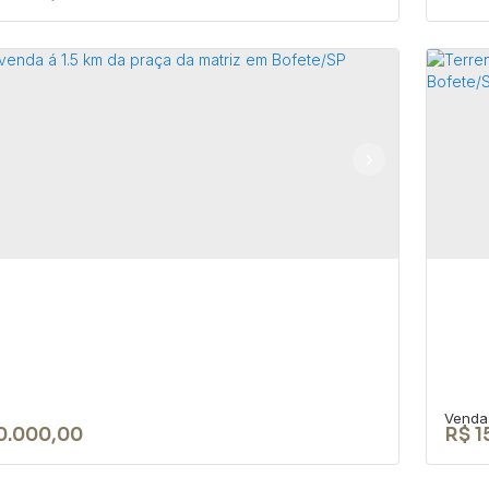
RENO DE 1050 M² NA CIDADE DE
Te
Co
18590-049
,
Rua Nove de Julho
,
N°:
345
,
Centro
,
Bofete
,
CEP:
aulo
,
Brasil
213
0m²
0.000,00
R$
1