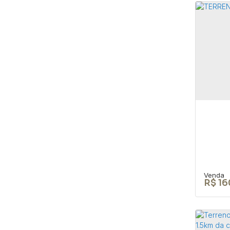
Cas
mat
CEP: 
São P
2
R$
16