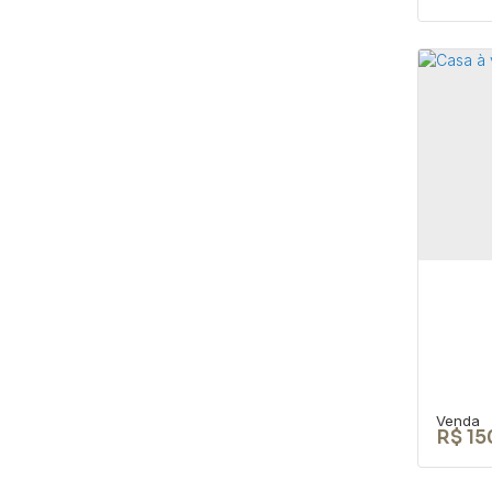
TER
CEP: 
São P
105
R$
15