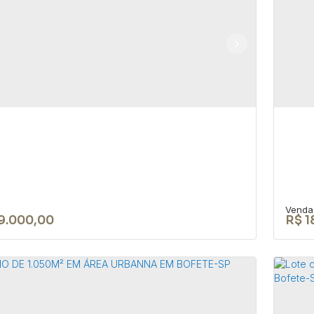
RENO DE 1050 M² EM ÁREA
TE
ANA EM BOFETE-SP
BO
18590-049
,
Rua Nove de Julho
,
N°:
345
,
Centro
,
Bofete
,
CEP:
aulo
,
Brasil
São 
0m²
10
9.000,00
R$
1
reno de 20.000m² no Loteamento
TE