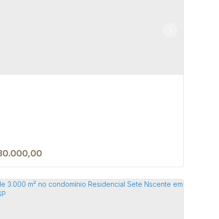
RRENO DE 1050 M² NA CIDADE DE
FETE-SP
 18590-049
,
Rua Nove de Julho
,
N°:
345
,
Centro
,
Bofete
,
Paulo
,
Brasil
50m²
80.000,00
RRENO DE 1.050 M² EM ÁREA