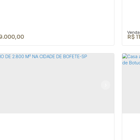
9.000,00
R$
1
a 4 dorm. no bairro do São Roque
Te
o - Bofete-SP
Bo
OÃO BIAGIONI PIO
,
N°:
159
,
Centro
,
Bofete
,
São Paulo
,
CEP:
Conv
1
300m²
24