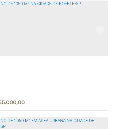
rreno de 20.000m² em local
anquilo e seguro em Bofete/SP
 18590-000
,
Rua João Biagioni Pio
,
N°:
159
,
Centro
,
te
,
São Paulo
,
Brasil
000m²
65.000,00