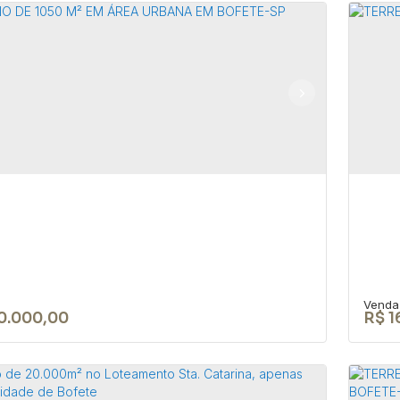
a à venda á 1.5 km da praça da
Te
riz em Bofete/SP
tr
18590-000
,
JOÃO BIAGIONI PIO
,
N°:
159
,
Centro
,
Bofete
,
CEP:
aulo
,
Brasil
Bofe
1
1
125m²
20
0.000,00
R$
1