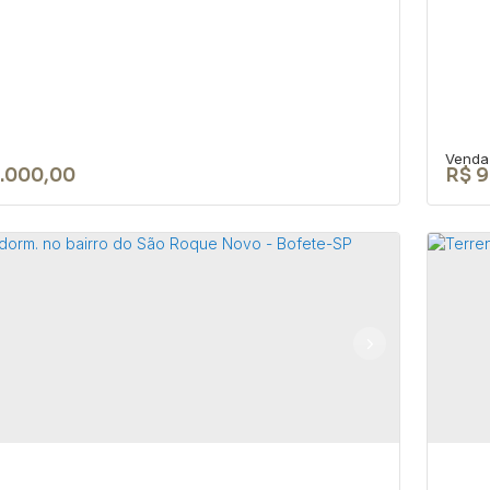
.000,00
R$
9
RENO EM BOFETE-SP DE 2.700 m²
Te
EA URBANA
Ca
18590-049
,
Rua Nove de Julho
,
N°:
345
,
Centro
,
Bofete
,
CEP:
aulo
,
Brasil
Brasi
0m²
30