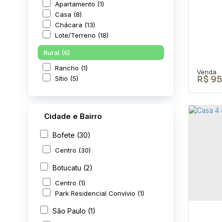
Apartamento (1)
Casa (8)
Chácara (13)
Lote/Terreno (18)
Rural (6)
Rancho (1)
Sítio (5)
R$
95
Cidade e Bairro
Bofete (30)
TER
Centro (30)
ÁR
Botucatu (2)
CEP: 
São P
Centro (1)
Park Residencial Convívio (1)
280
São Paulo (1)