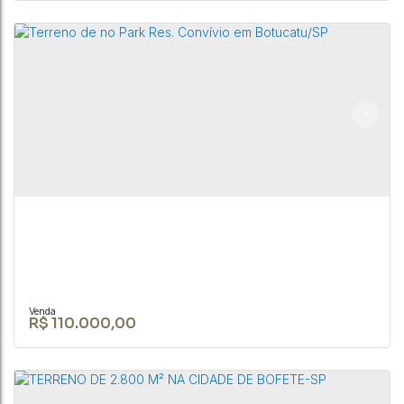
Casa 4 dorm. no bairro do São Roque Novo -
Bofete-SP
RUA JOÃO BIAGIONI PIO
,
N°:
159
,
Centro
,
Bofete
,
São Paulo
,
Brasil
4
1
300m²
R$
110.000,00