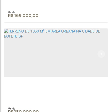
R$
169.000,00
Terreno de 20.000m² no Loteamento Sta.
Catarina, apenas 1.5km da cidade de Bofete
CEP: 18590-000
,
Rua João Biagioni Pio
,
N°:
159
,
Centro
,
Bofete
,
São
Paulo
,
Brasil
20000m²