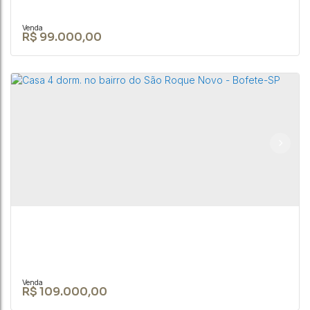
R$
99.000,00
Terreno de 300m² no Jardim Santa Catarina, em
Bofete/SP
CEP: 18590-156
,
Rua Brusque
,
N°:
142
,
Bofete
,
São Paulo
,
Brasil
300m²
R$
109.000,00