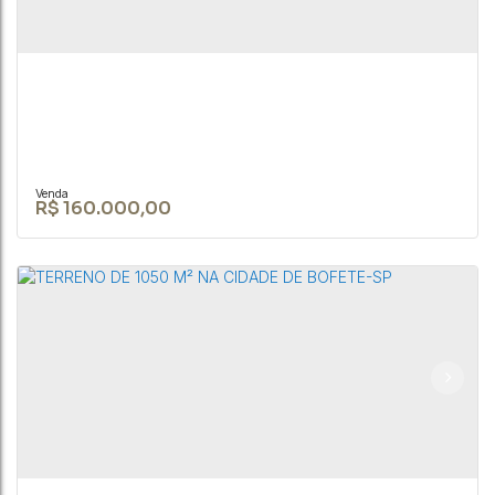
Paulo
,
Brasil
20000m²
R$
160.000,00
TERRENO DE 1050 M² EM ÁREA URBANA EM
BOFETE-SP
CEP: 18590-049
,
Rua Nove de Julho
,
N°:
345
,
Centro
,
Bofete
,
São Paulo
,
Brasil
1050m²