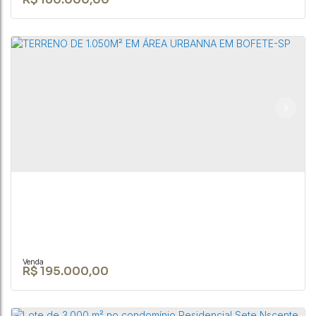
R$
180.000,00
TERRENO DE 1.050 M² EM ÁREA URBANA NA
CIDADE DE BOFETE-SP
CEP: 18590-049
,
Rua Nove de Julho
,
N°:
345
,
Centro
,
Bofete
,
São Paulo
,
Brasil
1050m²
R$
195.000,00