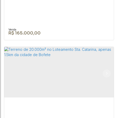
R$
165.000,00
TERRENO DE 1050 M² NA CIDADE DE BOFETE-SP
CEP: 18590-049
,
Rua Nove de Julho
,
N°:
345
,
Centro
,
Bofete
,
São Paulo
,
Brasil
1050m²