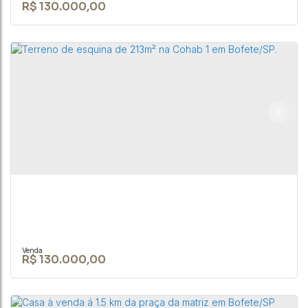
R$
130.000,00
TERRENO DE 1050 M² NA CIDADE DE
CEP: 18590-049
,
Rua Nove de Julho
,
N°:
345
,
Centro
,
Bofete
,
São Paulo
,
Brasil
1050m²
R$
130.000,00