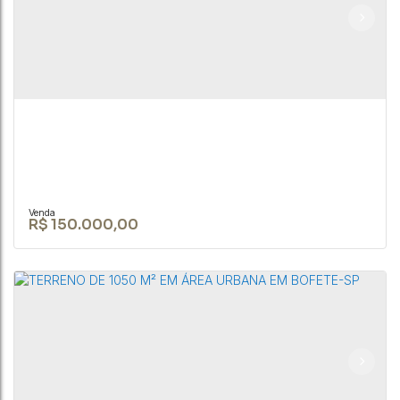
Casa à venda á 1.5 km da praça da matriz em
Bofete/SP
CEP: 18590-000
,
JOÃO BIAGIONI PIO
,
N°:
159
,
Centro
,
Bofete
,
São Paulo
,
Brasil
2
1
1
125m²
R$
150.000,00
Terreno de 20.000m² em local tranquilo e
seguro em Bofete/SP
CEP: 18590-000
,
Rua João Biagioni Pio
,
N°:
159
,
Centro
,
Bofete
,
São