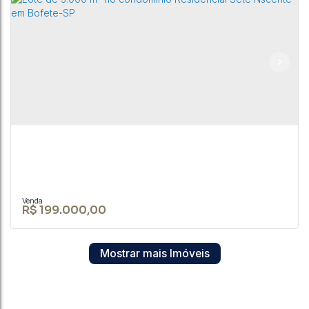
TERRENO DE 1.050M² EM ÁREA URBANNA EM
BOFETE-SP
CEP: 18590-049
,
Rua Nove de Julho
,
N°:
345
,
Centro
,
Bofete
,
São Paulo
,
Brasil
1050m²
R$
199.000,00
Mostrar mais Imóveis