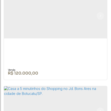
Terreno de no Park Res. Convívio em
Botucatu/SP
CEP: 18605-258
,
Avenida das Hortências
,
Park Residencial Convívio
,
Botucatu
,
São Paulo
,
Brasil
247m²
R$
120.000,00
TERRENO DE 2.800 M² NA CIDADE DE BOFETE-SP