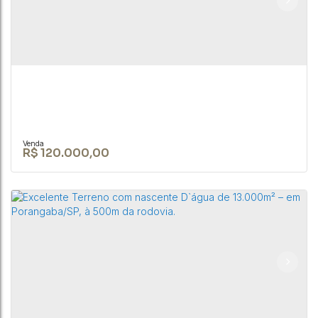
CEP: 18590-049
,
Rua Nove de Julho
,
N°:
345
,
Centro
,
Bofete
,
São Paulo
,
Brasil
2800m²
R$
120.000,00
Casa a 5 minutinhos do Shopping no Jd. Bons
Ares na cidade de Botucatu/SP.
CEP: 18590-000
,
Botucatu
,
São Paulo
,
Brasil