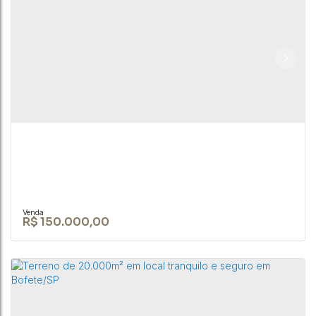
Terreno de esquina de 213m² na Cohab 1 em
Bofete/SP.
CEP: 18590-000
,
Bofete
,
São Paulo
,
Brasil
213 ~ 21307m²
R$
150.000,00