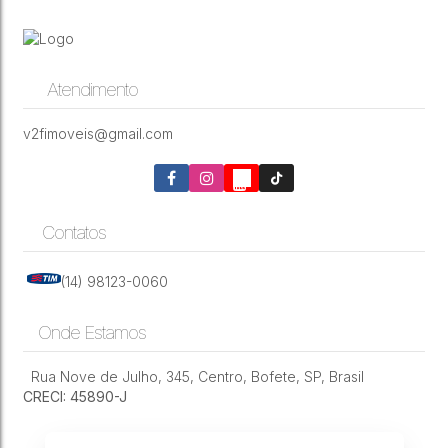
Lote de 3.000 m² no condomínio Residencial
Sete Nscente em Bofete-SP
JOÃO BIAGIONI PIO
,
N°:
159
,
Centro
,
Bofete
,
São Paulo
,
Brasil
Atendimento
3000m²
v2fimoveis@gmail.com
Contatos
(14) 98123-0060
Onde Estamos
Rua Nove de Julho
,
345
,
Centro
,
Bofete
,
SP
,
Brasil
CRECI: 45890-J