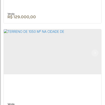
R$
129.000,00
Casa no bairro do São Roque Novo - Bofete-SP
RUA JOÃO BIAGIONI PIO
,
N°:
159
,
Centro
,
Bofete
,
São Paulo
,
Brasil
2
1
2
300m²