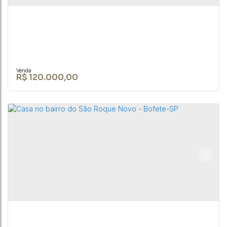
1
1
400 ~ 395000m²
R$
120.000,00
Excelente Terreno com nascente D`água de
13.000m² – em Porangaba/SP, à 500m da rodovia.
CEP: 18590-009
,
Rua João Biagione Pio
,
N°:
159
,
Centro
,
Bofete
,
São
Paulo
,
Brasil
13000m²