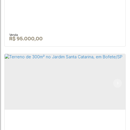
R$
95.000,00
TERRENO EM BOFETE-SP DE 2.700 m² ÁREA
URBANA
CEP: 18590-049
,
Rua Nove de Julho
,
N°:
345
,
Centro
,
Bofete
,
São Paulo
,
Brasil
2800m²