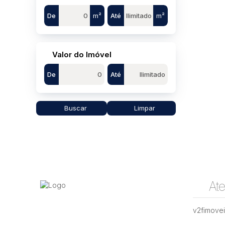
De
m²
Até
m²
Valor do Imóvel
De
Até
Buscar
Limpar
At
v2fimove