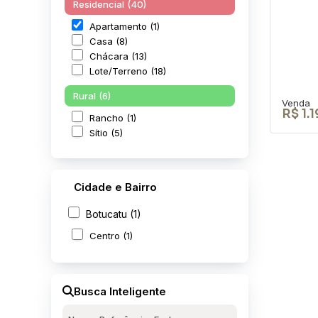
Residencial (40)
Apartamento (1)
Casa (8)
Chácara (13)
Lote/Terreno (18)
Rural (6)
R$
1.
Rancho (1)
Sítio (5)
Cidade e Bairro
Apa
Botucatu (1)
Res
Centro (1)
Bot
CEP: 
Botuc
Busca Inteligente
3