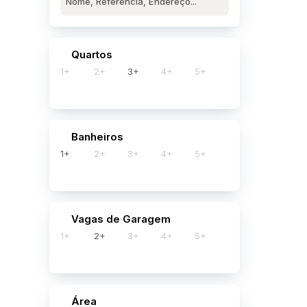
Quartos
1+
2+
3+
4+
5+
Banheiros
1+
2+
3+
4+
5+
Vagas de Garagem
1+
2+
3+
4+
5+
Área