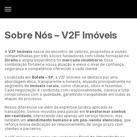
Sobre Nós – V2F Imóveis
A
V2F Imóveis
nasce do encontro de valores, propósitos e visões
compartilhadas por três sócios fundadores com sólida formação no
Direito
e ampla experiência no
mercado imobiliário
. Essa
combinação fortalece nossa atuação e eleva o nível de confiança,
segurança e competência oferecido a cada cliente.
Localizada em
Bofete – SP
, a V2F Imóveis se destaca por uma
abordagem ética, transparente e honesta, atuando principalmente no
segmento de
imóveis rurais
, como chácaras, sítios e fazendas.
Cada negociação é conduzida com responsabilidade, clareza e total
compromisso com a qualidade, garantindo tranquilidade em todas as
etapas do processo.
Nosso diferencial vai além da expertise jurídica aplicada às
transações. Somos movidos pela paixão em
transformar sonhos
em realidade
, oferecendo não apenas um serviço técnico, mas
também um
atendimento humano e um pós-venda atencioso
, que
reforça nossa dedicação ao relacionamento de longo prazo com
clientes e parceiros.