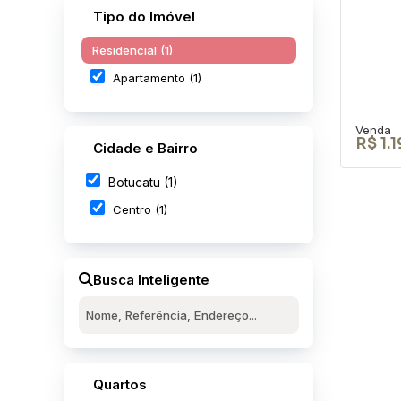
Tipo do Imóvel
Residencial (1)
Apartamento (1)
R$
1.
Cidade e Bairro
Botucatu (1)
Centro (1)
Apa
Busca Inteligente
Res
Bot
CEP: 
Botuc
3
Quartos