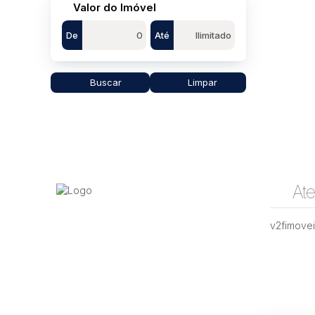
Valor do Imóvel
De
Até
Buscar
Limpar
At
v2fimove