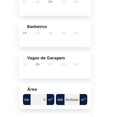
1+
2+
3+
4+
5+
Banheiros
1+
2+
3+
4+
5+
Vagas de Garagem
1+
2+
3+
4+
5+
Área
De
m²
Até
m²