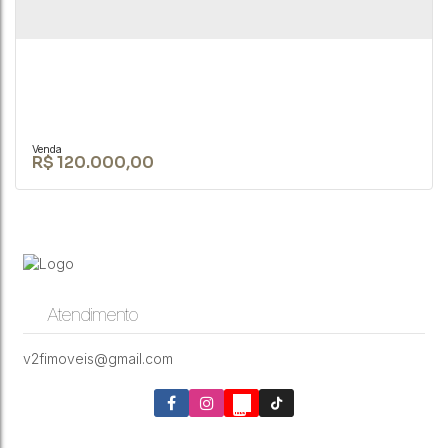
R$
120.000,00
Atendimento
Casa a 5 minutinhos do Shopping no Jd. Bons
Ares na cidade de Botucatu/SP.
v2fimoveis@gmail.com
CEP: 18590-000
,
Botucatu
,
São Paulo
,
Brasil
1
1
400 ~ 395000m²