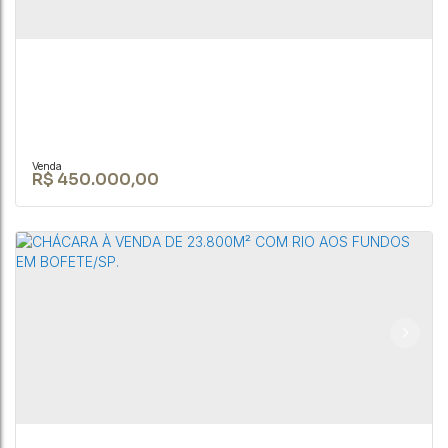
R$
450.000,00
Propriedade produtiva de 2.5ha no interior de
SP na cidade de Bofete.
CEP: 18590-000
,
RUA JOÃO BIAGIONI PIO
,
N°:
159
,
Centro
,
Bofete
,
São
Paulo
,
Brasil
3
1
2
25359m²