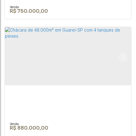
R$
750.000,00
Chácara de 10.000m² no interior de São Paulo
em Bofete
CEP: 18590-049
,
Rua Nove de Julho
,
N°:
345
,
Centro
,
Bofete
,
São Paulo
,
Brasil
10000m²
R$
880.000,00