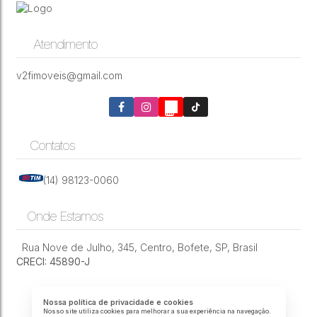
Chácara de 20.000m² com 5 suítes em um dos
Atendimento
melhores loteamentos de Bofete-SP
CEP: 18590-000
,
RUA JOÃO BIAGIONI PIO
,
N°:
159
,
CHÁCARA
,
Centro
,
v2fimoveis@gmail.com
Bofete
,
São Paulo
,
Brasil
2
6
15
20000m²
Contatos
(14) 98123-0060
Onde Estamos
Rua Nove de Julho
,
345
,
Centro
,
Bofete
,
SP
,
Brasil
CRECI: 45890-J
Nossa política de privacidade e cookies
Nosso site utiliza cookies para melhorar a sua experiência na navegação.