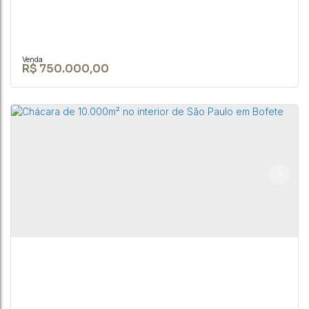
R$
750.000,00
CHÁCARA À VENDA DE 23.800M² COM RIO AOS
FUNDOS EM BOFETE/SP.
CEP: 18590-049
,
Centro
,
Bofete
,
São Paulo
,
Brasil
3
4
4
23800 ~ 2380000m²