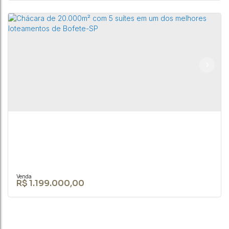
Chácara de 46.000m² em Guareí-SP com 4
tanques de peixes.
CEP: 18590-049
,
Rua Nove de Julho
,
N°:
345
,
Centro
,
Bofete
,
São Paulo
,
Brasil
3
1
2
46000m²
R$
1.199.000,00