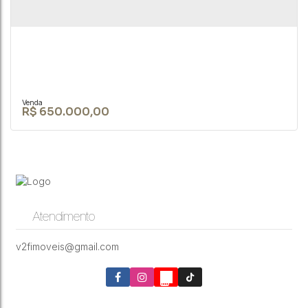
R$
650.000,00
Atendimento
Belíssima propriedade rural com lago, à 2,5km
da cidade de Bofete-SP
v2fimoveis@gmail.com
RUA JOÃO BIAGIONI PIO
,
N°:
159
,
Centro
,
São Paulo
,
São Paulo
,
Brasil
3
3
4
10000m²