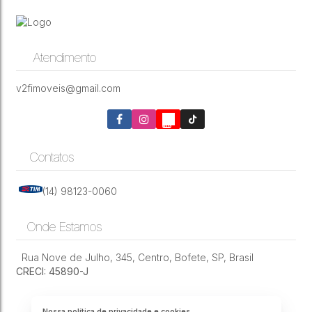
Atendimento
v2fimoveis@gmail.com
Contatos
(14) 98123-0060
Onde Estamos
Rua Nove de Julho
,
345
,
Centro
,
Bofete
,
SP
,
Brasil
CRECI: 45890-J
Nossa política de privacidade e cookies