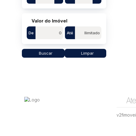
Valor do Imóvel
De
Até
Buscar
Limpar
At
v2fimove