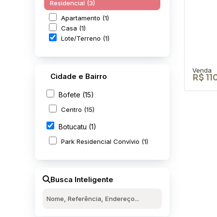
Residencial (3)
Apartamento (1)
Casa (1)
Lote/Terreno (1)
Cidade e Bairro
R$
11
Bofete (15)
Centro (15)
Botucatu (1)
Ter
Park Residencial Convívio (1)
Bot
CEP: 
Convív
Busca Inteligente
247