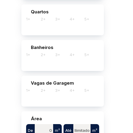
Quartos
1+
2+
3+
4+
5+
Banheiros
1+
2+
3+
4+
5+
Vagas de Garagem
1+
2+
3+
4+
5+
Área
De
m²
Até
m²