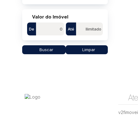
Valor do Imóvel
De
Até
Buscar
Limpar
At
v2fimove