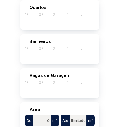
Quartos
1+
2+
3+
4+
5+
Banheiros
1+
2+
3+
4+
5+
Vagas de Garagem
1+
2+
3+
4+
5+
Área
De
m²
Até
m²