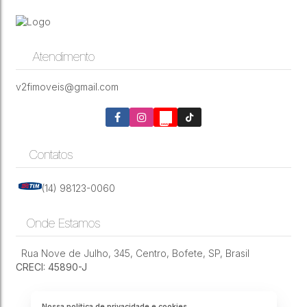
Atendimento
v2fimoveis@gmail.com
Contatos
(14) 98123-0060
Onde Estamos
Rua Nove de Julho
,
345
,
Centro
,
Bofete
,
SP
,
Brasil
CRECI: 45890-J
Nossa política de privacidade e cookies