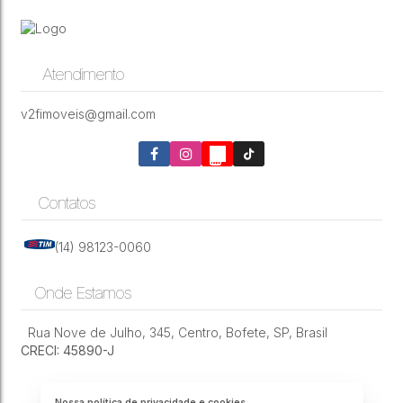
Atendimento
v2fimoveis@gmail.com
Contatos
(14) 98123-0060
Onde Estamos
Rua Nove de Julho
,
345
,
Centro
,
Bofete
,
SP
,
Brasil
CRECI: 45890-J
Nossa política de privacidade e cookies