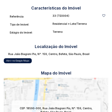
Características do Imóvel
- Área total: 557 m²;
- Terreno 1: 275 m²;
33
(TE0004)
Referência:
- Terreno 2: 282 m²;
Residencial
»
Lote/Terreno
Tipo de Imóvel:
- Localização privilegiada no centro da cidade;
Terreno
- Acesso direto à rodovia, facilitando a mobilidade.
Estágio do Imóvel:
Vantagens:
Localização do Imóvel
Rua João Biagioni Pio
,
N°:
159
,
Centro
,
Bofete
,
São Paulo
,
Brasil
Proximidade a mercados, creches, casas de materiais de
construção e oficinas;
Abrir no Google Maps
Região com grande fluxo de pessoas, ideal para o
desenvolvimento de comércio e serviços;
Mapa do Imóvel
Potencial para valorização imobiliária.
Não perca essa chance de investir em um local estratégico,
perfeito para realizar o seu projeto dos sonhos! Entre em
contato para mais informações e agende uma visita!
CEP: 18590-000
,
Rua João Biagioni Pio
,
N°:
159
,
Centro
,