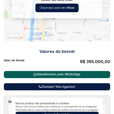
Bofete
,
São Paulo
,
Brasil
V2F IMÓVEIS
CRECI-SP 45890-J
Clique aqui para ver o
Mapa
ONDE SEUS SONHOS GANHAM UM LAR SEGURO
Valores do Imóvel
Valor de Venda
R$
395.000,00
Atendimento pelo
WhatsApp
Dúvidas? Nós ligamos!
Nome:
Nossa política de privacidade e cookies
Nosso site utiliza cookies para melhorar a sua experiência na navegação.
Você pode alterar suas configurações de cookies através do seu navegador.