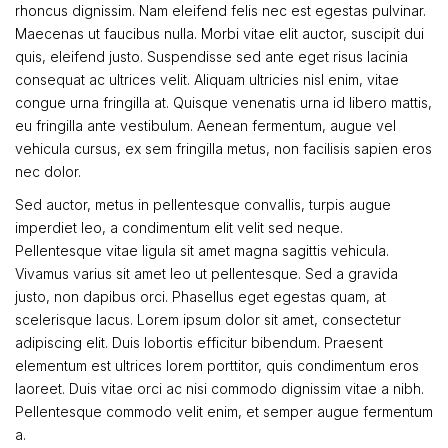
rhoncus dignissim. Nam eleifend felis nec est egestas pulvinar.
Maecenas ut faucibus nulla. Morbi vitae elit auctor, suscipit dui
quis, eleifend justo. Suspendisse sed ante eget risus lacinia
consequat ac ultrices velit. Aliquam ultricies nisl enim, vitae
congue urna fringilla at. Quisque venenatis urna id libero mattis,
eu fringilla ante vestibulum. Aenean fermentum, augue vel
vehicula cursus, ex sem fringilla metus, non facilisis sapien eros
nec dolor.
Sed auctor, metus in pellentesque convallis, turpis augue
imperdiet leo, a condimentum elit velit sed neque.
Pellentesque vitae ligula sit amet magna sagittis vehicula.
Vivamus varius sit amet leo ut pellentesque. Sed a gravida
justo, non dapibus orci. Phasellus eget egestas quam, at
scelerisque lacus. Lorem ipsum dolor sit amet, consectetur
adipiscing elit. Duis lobortis efficitur bibendum. Praesent
elementum est ultrices lorem porttitor, quis condimentum eros
laoreet. Duis vitae orci ac nisi commodo dignissim vitae a nibh.
Pellentesque commodo velit enim, et semper augue fermentum
a.