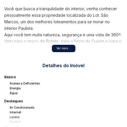
Você que busca a tranquilidade do interior, venha conhecer
pessoalmente essa propriedade localizada do Lot. São
Marcos, um dos melhores loteamentos para se morar no
interior Paulista.
Aqui você tem muita natureza, segurança e uma vista de 360º.
Vista para o morro de Bofete, para a Serra da Cuesta e para o
famoso Gigante Adormecido.
Ver mais...
Localização:
Detalhes do Imóvel
3.4km do perímetro urbano;
1.6km da rodovia principal e do restaurante do Quinhão;
Básico
5km da rodovia Pres. Castelo Branco.
Acesso a Deficientes
Descrição do imóvel:
Energia
Água
Casa principal (aprox.350m²)
Destaques
Casa Avaradada
Ar Condicionado
Internet
4 dormitórios amplos (sendo 2 suítes);
Lareira
Banheiro social;
Quintal
Sala de estar com lareira ;