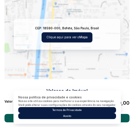
CEP: 18590-000
,
Bofete
,
São Paulo
,
Brasil
Clique aqui para ver o
Mapa
Valores do Imóvel
Nossa política de privacidade e cookies
Valor de Venda
Nosso site utiliza cookies para melhorar a sua experiência na navegação.
R$
680.000,00
Você pode alterar suas configurações de cookies através do seu navegador.
Termos de Privacidade
Aceito
Atendimento pelo
WhatsApp
Dúvidas? Nós ligamos!