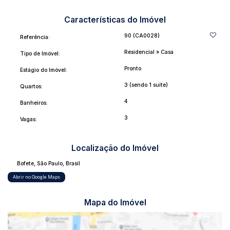
✔️ Academias ao ar livre;
Básico
✔️ Localização tranquila e segura;
Energia
Características do Imóvel
✔️ Muita natureza.
Esgoto
Pavimentação
90
(CA0028)
Referência:
Água
Residencial
»
Casa
Tipo de Imóvel:
Destaques
VALOR R$680.000,00
Pronto
Estágio do Imóvel:
Internet
Agende agora mesmo uma visita e venha conhecer
Acabamento
3 (sendo 1 suíte)
Quartos:
pessoalmente a sua mais nova casa de campo.
Piso Frio
4
Banheiros:
3
V2F IMÓVEIS
Vagas:
CRECI-SP 45890-J
ONDE SEUS SONHOS GANHAM UM LAR SEGURO
Localização do Imóvel
Bofete
,
São Paulo
,
Brasil
Abrir no Google Maps
Mapa do Imóvel