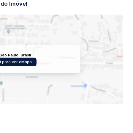
do Imóvel
essoalmente essa belíssima propriedade.
São Paulo
,
Brasil
i para ver o
Mapa