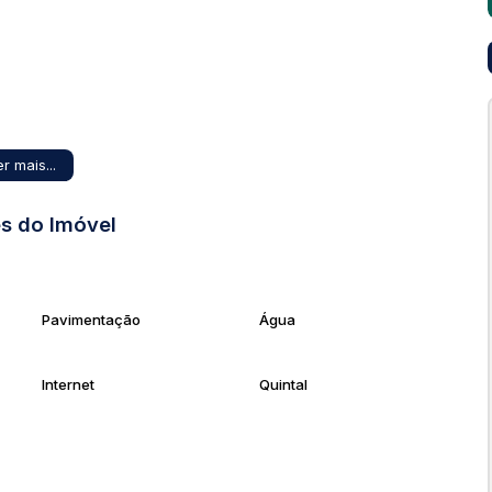
r mais...
s do Imóvel
eiros externos;
Pavimentação
Água
Internet
Quintal
ão;
nga; Limão de várias qualidades; Caqui; Mamão; Goiaba;