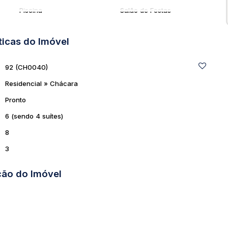
Piscina
Salão de Festas
ticas do Imóvel
Dormitório Empregada
Edícula
Área de Serviço
92
(CH0040)
Residencial
»
Chácara
Pronto
6 (sendo 4 suítes)
8
3
ção do Imóvel