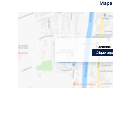
Área de Pasto.
Mapa 
Entre em contato para agendar uma visita e conhecer p
V2F IMÓVEIS
CRECI-SP 45890-J
ONDE SEUS SONHOS GANHAM UM LAR SEGURO
Conchas
,
Clique aqu