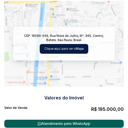
CEP: 18590-049
,
Rua Nove de Julho
,
N°:
345
,
Centro
,
Bofete
,
São Paulo
,
Brasil
Clique aqui para ver o
Mapa
Valores do Imóvel
Valor de Venda
R$
195.000,00
Atendimento pelo
WhatsApp